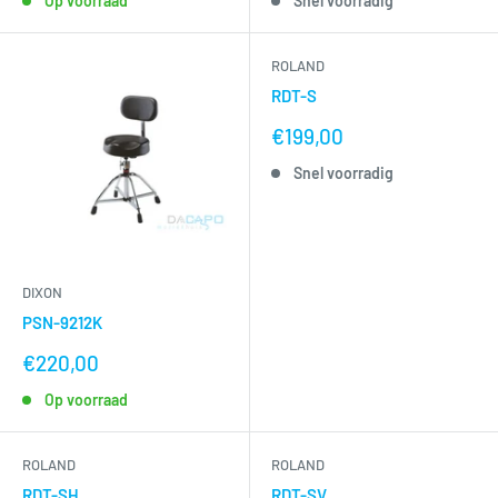
Op voorraad
Snel voorradig
ROLAND
RDT-S
nu
€199,00
voor
Snel voorradig
DIXON
PSN-9212K
nu
€220,00
voor
Op voorraad
ROLAND
ROLAND
RDT-SH
RDT-SV