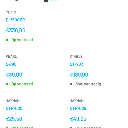
PEARL
D-2500BR
nu
€330,00
voor
Op voorraad
PEARL
STABLE
D-790
DT-903
nu
nu
€89,00
€169,00
voor
voor
Op voorraad
Snel voorradig
HAYMAN
HAYMAN
DTR-020
DTR-025
nu
nu
€25,50
€49,95
voor
voor