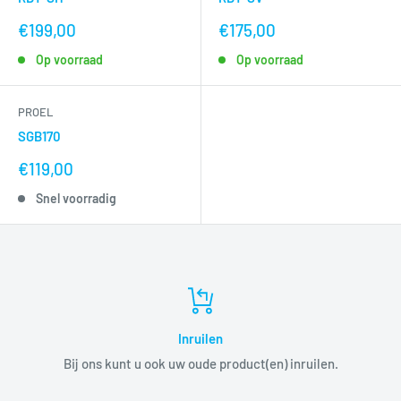
nu
nu
€199,00
€175,00
voor
voor
Op voorraad
Op voorraad
PROEL
SGB170
nu
€119,00
voor
Snel voorradig
Inruilen
Bij ons kunt u ook uw oude product(en) inruilen.