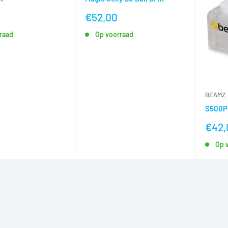
nu
€52,00
voor
raad
Op voorraad
BEAMZ
S500P
nu
€42,
voor
Op 