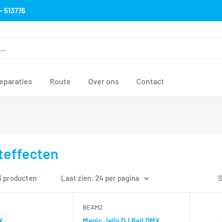
- 513776
eparaties
Route
Over ons
Contact
teffecten
 3 producten
Laat zien: 24 per pagina
S
BEAMZ
X
Magic Jelly DJ Ball DMX