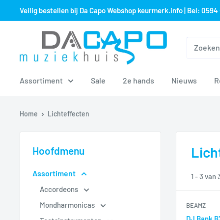
Sla
Veilig bestellen bij Da Capo Webshop keurmerk.info | Bel: 0594 
over
naar
Muziekhuis
inhoud
Da
Capo
Assortiment
Sale
2e hands
Nieuws
R
Home
Lichteffecten
Lich
Hoofdmenu
Assortiment
1 - 3 van
Accordeons
Mondharmonicas
BEAMZ
DJ Bank B