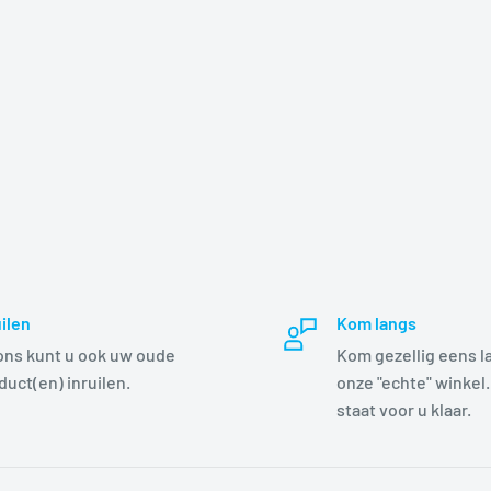
uilen
Kom langs
 ons kunt u ook uw oude
Kom gezellig eens l
duct(en) inruilen.
onze "echte" winkel.
staat voor u klaar.