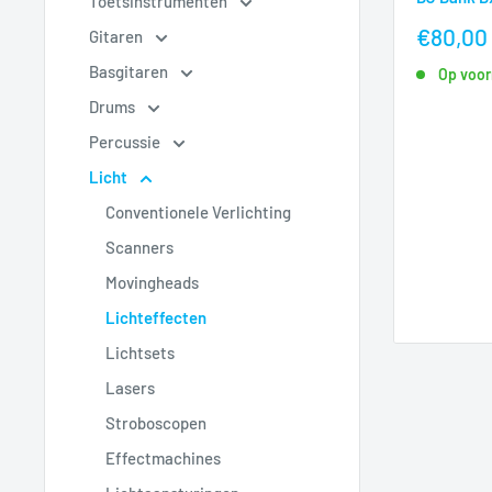
Toetsinstrumenten
nu
€80,00
Gitaren
voor
Basgitaren
Op voor
Drums
Percussie
Licht
Conventionele Verlichting
Scanners
Movingheads
Lichteffecten
Lichtsets
Lasers
Stroboscopen
Effectmachines