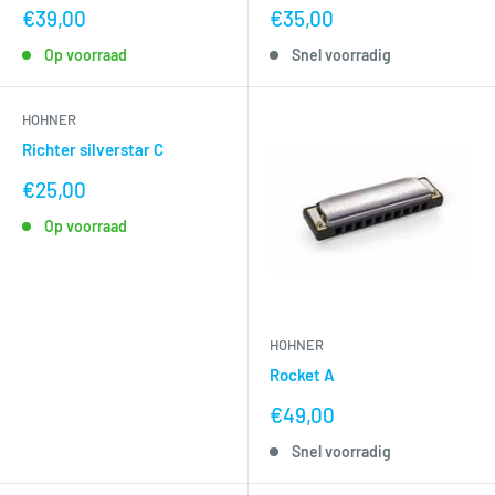
nu
nu
€39,00
€35,00
voor
voor
Op voorraad
Snel voorradig
HOHNER
Richter silverstar C
nu
€25,00
voor
Op voorraad
HOHNER
Rocket A
nu
€49,00
voor
Snel voorradig