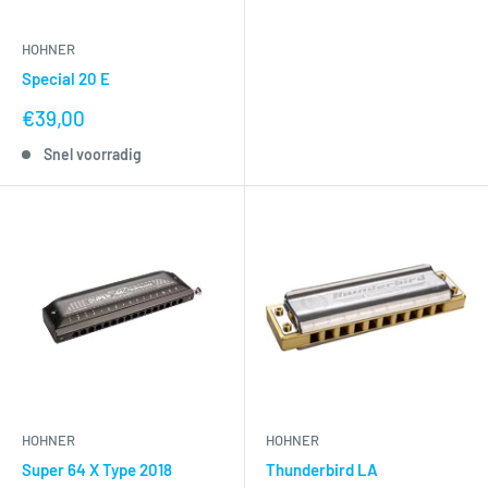
HOHNER
Special 20 E
nu
€39,00
voor
Snel voorradig
HOHNER
HOHNER
Super 64 X Type 2018
Thunderbird LA