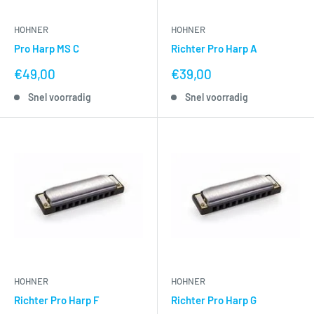
HOHNER
HOHNER
Pro Harp MS C
Richter Pro Harp A
nu
nu
€49,00
€39,00
voor
voor
Snel voorradig
Snel voorradig
HOHNER
HOHNER
Richter Pro Harp F
Richter Pro Harp G