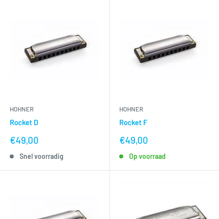
HOHNER
HOHNER
Rocket D
Rocket F
nu
nu
€49,00
€49,00
voor
voor
Snel voorradig
Op voorraad