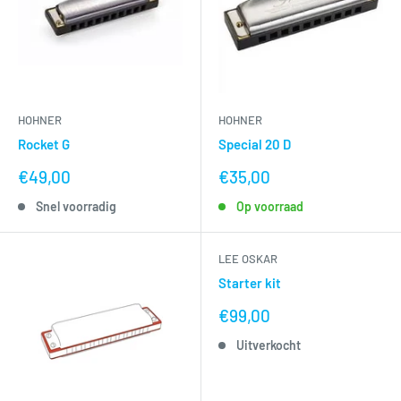
HOHNER
HOHNER
Rocket G
Special 20 D
nu
nu
€49,00
€35,00
voor
voor
Snel voorradig
Op voorraad
LEE OSKAR
Starter kit
nu
€99,00
voor
Uitverkocht