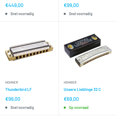
nu
nu
€449,00
€99,00
voor
voor
Snel voorradig
Snel voorradig
HOHNER
HOHNER
Thunderbird LF
Unsere Lieblinge 32 C
nu
nu
€99,00
€69,00
voor
voor
Snel voorradig
Op voorraad