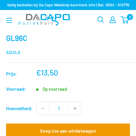
Sla
Veilig bestellen bij Da Capo Webshop keurmerk.info | Bel: 0594 - 513776
over
0
Muziekhuis
naar
Da
inhoud
Capo
GL96C
AQUILA
nu
€13,50
Prijs:
voor
Voorraad:
Op voorraad
Hoeveelheid:
Voeg toe aan winkelwagen