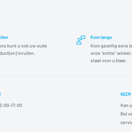
uilen
Kom langs
 ons kunt u ook uw oude
Kom gezellig eens l
duct(en) inruilen.
onze "echte" winkel.
staat voor u klaar.
N
NEEM 
12:00-17:00
Kan u
Bel o
serv