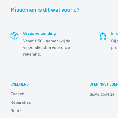
Misschien is dit wat voor u?
Gratis verzending
Inr
Vanaf € 50,- nemen wij de
Bij
verzendkosten voor onze
pro
rekening.
SNELMENU
OPENINGSTIJDE
Zoeken
di,wo,do,vr,za 
Reparaties
Route