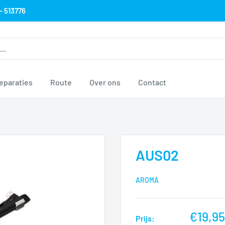
- 513776
eparaties
Route
Over ons
Contact
AUS02
AROMA
nu
€19,95
Prijs: