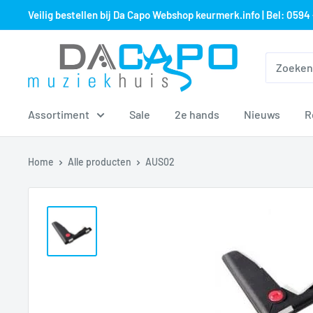
Sla
Veilig bestellen bij Da Capo Webshop keurmerk.info | Bel: 0594 
over
naar
Muziekhuis
inhoud
Da
Capo
Assortiment
Sale
2e hands
Nieuws
R
Home
Alle producten
AUS02