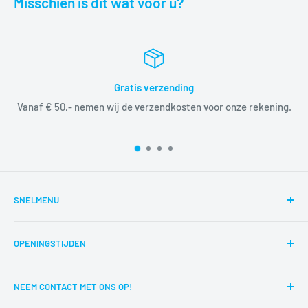
Misschien is dit wat voor u?
Gratis verzending
Vanaf € 50,- nemen wij de verzendkosten voor onze rekening.
SNELMENU
Zoeken
OPENINGSTIJDEN
Reparaties
Route
di,wo,do,vr,za 12:00-17:00
NEEM CONTACT MET ONS OP!
Contact