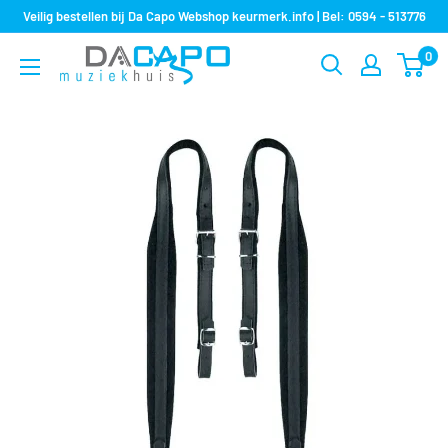
Sla
Veilig bestellen bij Da Capo Webshop keurmerk.info | Bel: 0594 - 513776
over
0
Muziekhuis
naar
Da
inhoud
Capo