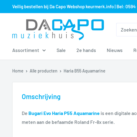
Sla
Veilig bestellen bij Da Capo Webshop keurmerk.info | Bel: 0594 
over
naar
Muziekhuis
inhoud
Da
Capo
Assortiment
Sale
2e hands
Nieuws
R
Home
Alle producten
Haria B55 Aquamarine
Omschrijving
De
Bugari Evo Haria P55 Aquamarine
is een digitale a
meten aan de befaamde Roland Fr-8x serie.