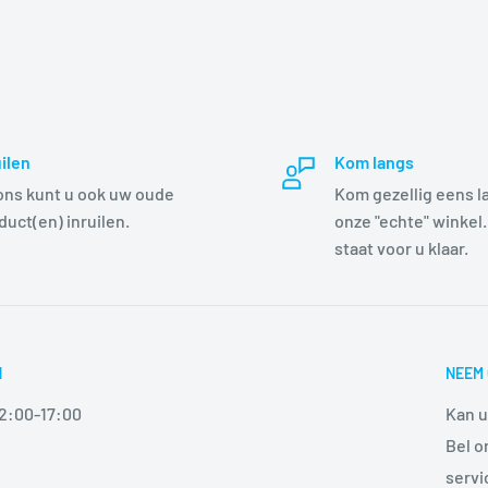
uilen
Kom langs
 ons kunt u ook uw oude
Kom gezellig eens l
duct(en) inruilen.
onze "echte" winkel.
staat voor u klaar.
N
NEEM 
12:00-17:00
Kan u
Bel o
serv