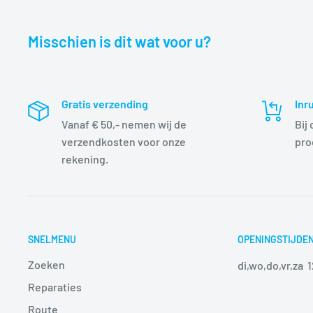
Misschien is dit wat voor u?
Gratis verzending
Inr
Vanaf € 50,- nemen wij de
Bij
verzendkosten voor onze
pro
rekening.
SNELMENU
OPENINGSTIJDE
Zoeken
di,wo,do,vr,za 
Reparaties
Route