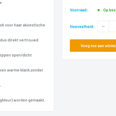
voor
n:
Voorraad:
Op bes
ook voor haar akoestische
Hoeveelheid:
 dus direkt vertrouwd
Voeg toe aan wink
kleppen open/dicht
 een warme klank zonder
.
lgkleur) worden gemaakt.