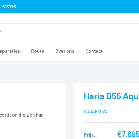
- 513776
eparaties
Route
Over ons
Contact
Haria B55 Aq
BUGARI EVO
ccordeon die zich kan
nu
€7.69
Prijs: