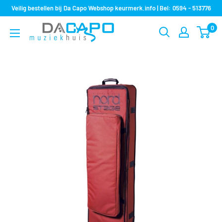
Sla
Veilig bestellen bij Da Capo Webshop keurmerk.info | Bel: 0594 - 513776
over
0
Muziekhuis
naar
Da
inhoud
Capo