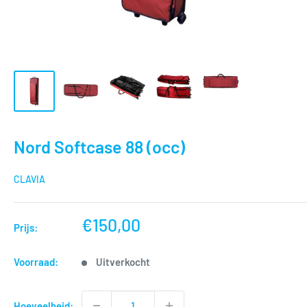
Nord Softcase 88 (occ)
CLAVIA
nu
€150,00
Prijs:
voor
Voorraad:
Uitverkocht
Hoeveelheid: