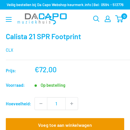
Sla
Veilig bestellen bij Da Capo Webshop keurmerk.info | Bel: 0594 - 513776
over
0
Muziekhuis
naar
Da
inhoud
Capo
Calista 21 SPR Footprint
CLX
nu
€72,00
Prijs:
voor
Voorraad:
Op bestelling
Hoeveelheid:
Voeg toe aan winkelwagen