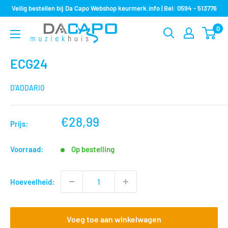
Sla
Veilig bestellen bij Da Capo Webshop keurmerk.info | Bel: 0594 - 513776
over
0
Muziekhuis
naar
Da
inhoud
Capo
ECG24
D'ADDARIO
nu
€28,99
Prijs:
voor
Voorraad:
Op bestelling
Hoeveelheid:
Voeg toe aan winkelwagen