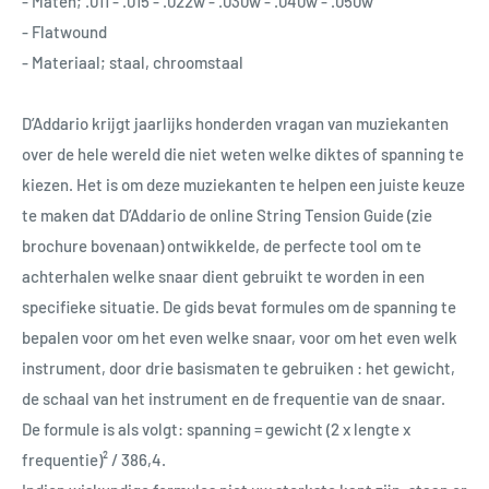
- Maten; .011 - .015 - .022w - .030w - .040w - .050w
- Flatwound
- Materiaal; staal, chroomstaal
D’Addario krijgt jaarlijks honderden vragan van muziekanten
over de hele wereld die niet weten welke diktes of spanning te
kiezen. Het is om deze muziekanten te helpen een juiste keuze
te maken dat D’Addario de online String Tension Guide (zie
brochure bovenaan) ontwikkelde, de perfecte tool om te
achterhalen welke snaar dient gebruikt te worden in een
specifieke situatie. De gids bevat formules om de spanning te
bepalen voor om het even welke snaar, voor om het even welk
instrument, door drie basismaten te gebruiken : het gewicht,
de schaal van het instrument en de frequentie van de snaar.
De formule is als volgt: spanning = gewicht (2 x lengte x
frequentie)² / 386,4.