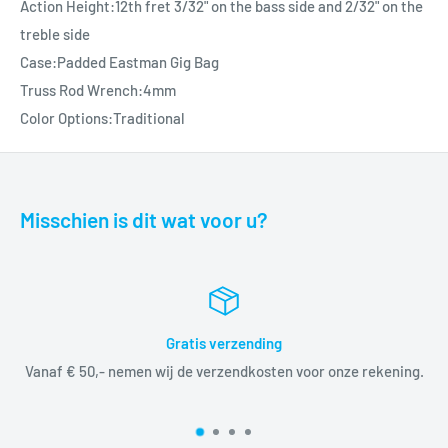
Action Height:12th fret 3/32" on the bass side and 2/32" on the
treble side
Case:Padded Eastman Gig Bag
Truss Rod Wrench:4mm
Color Options:Traditional
Misschien is dit wat voor u?
Inruilen
e rekening.
Bij ons kunt u ook uw oude product(en) inrui