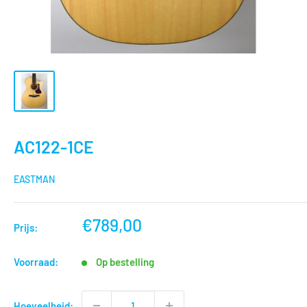
AC122-1CE
EASTMAN
nu
€789,00
Prijs:
voor
Voorraad:
Op bestelling
Hoeveelheid: