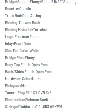
Bridge/Saddle:Ebony/Bone, 2 5/32" Spacing
Rosette:Classic
Truss Rod:Dual Acting
Binding:Top and Back
Binding Material:Tortoise
Logo:Eastman Maple
Inlay:Pearl Dots
Side Dot Color:White
Bridge Pins:Ebony
Body Top Finish:Open Pore
Back/Sides Finish:Open Pore
Hardware Color:Nickel
Pickguard:None
Tuners:Ping RM 1171-CVR 3+3
Electronics:Fishman Sonitone
Strings:D'Addario .012-.053 #EXP16