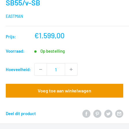
SB55/v-SB
EASTMAN
nu
€1.599,00
Prijs:
voor
Voorraad:
Op bestelling
Hoeveelheid:
Voeg toe aan winkelwagen
Deel dit product