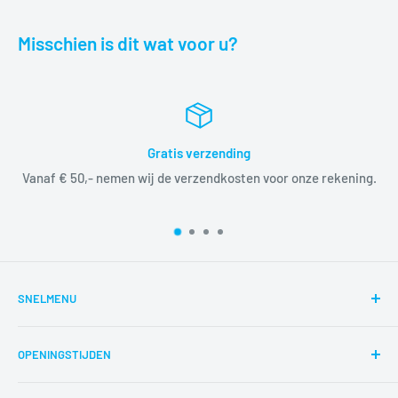
Misschien is dit wat voor u?
Gratis verzending
Vanaf € 50,- nemen wij de verzendkosten voor onze rekening.
SNELMENU
Zoeken
OPENINGSTIJDEN
Reparaties
Route
di,wo,do,vr,za 12:00-17:00