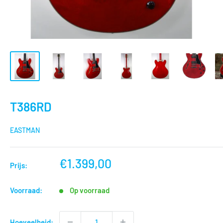
T386RD
EASTMAN
nu
€1.399,00
Prijs:
voor
Voorraad:
Op voorraad
Hoeveelheid: