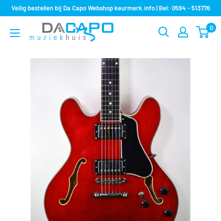
Sla
Veilig bestellen bij Da Capo Webshop keurmerk.info | Bel: 0594 - 513776
over
0
Muziekhuis
naar
Da
inhoud
Capo