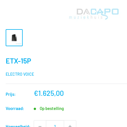
ETX-15P
ELECTRO VOICE
nu
€1.625,00
Prijs:
voor
Voorraad:
Op bestelling
Hoeveelheid: