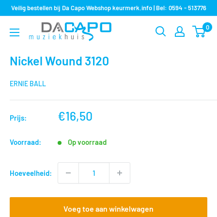
Sla
Veilig bestellen bij Da Capo Webshop keurmerk.info | Bel: 0594 - 513776
over
0
Muziekhuis
naar
Da
inhoud
Capo
Nickel Wound 3120
ERNIE BALL
nu
€16,50
Prijs:
voor
Voorraad:
Op voorraad
Hoeveelheid:
Voeg toe aan winkelwagen