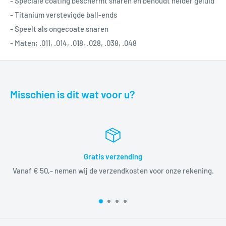
- Speciale coating beschermt snaren en behoudt helder geluid
- Titanium verstevigde ball-ends
- Speelt als ongecoate snaren
- Maten; .011, .014, .018, .028, .038, .048
Misschien is dit wat voor u?
Gratis verzending
Vanaf € 50,- nemen wij de verzendkosten voor onze rekening.