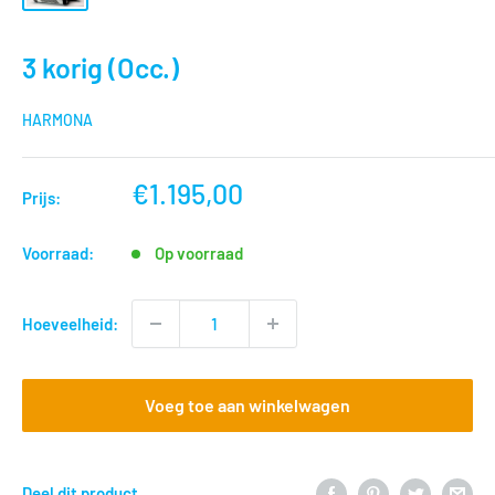
3 korig (Occ.)
HARMONA
nu
€1.195,00
Prijs:
voor
Voorraad:
Op voorraad
Hoeveelheid:
Voeg toe aan winkelwagen
Deel dit product