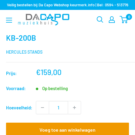
Sla
Veilig bestellen bij Da Capo Webshop keurmerk.info | Bel: 0594 - 513776
over
0
Muziekhuis
naar
Da
inhoud
Capo
KB-200B
HERCULES STANDS
nu
€159,00
Prijs:
voor
Voorraad:
Op bestelling
Hoeveelheid:
Voeg toe aan winkelwagen