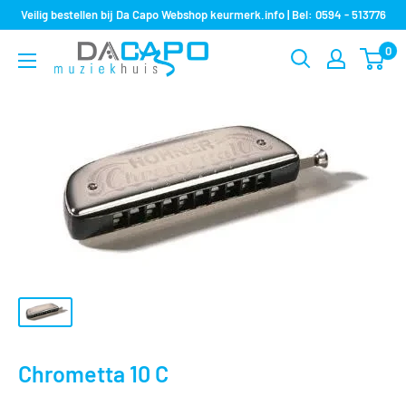
Sla
Veilig bestellen bij Da Capo Webshop keurmerk.info | Bel: 0594 - 513776
over
0
Muziekhuis
naar
Da
inhoud
Capo
Chrometta 10 C