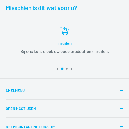
Misschien is dit wat voor u?
Inruilen
Bij ons kunt u ook uw oude product(en) inruilen.
SNELMENU
Zoeken
OPENINGSTIJDEN
Reparaties
Route
di,wo,do,vr,za 12:00-17:00
NEEM CONTACT MET ONS OP!
Contact