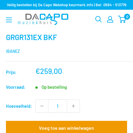
Sla
Veilig bestellen bij Da Capo Webshop keurmerk.info | Bel: 0594 - 513776
over
0
Muziekhuis
naar
Da
inhoud
Capo
GRGR131EX BKF
IBANEZ
nu
€259,00
Prijs:
voor
Voorraad:
Op bestelling
Hoeveelheid:
Voeg toe aan winkelwagen