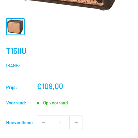
T15IIU
IBANEZ
nu
€109,00
Prijs:
voor
Voorraad:
Op voorraad
Hoeveelheid: