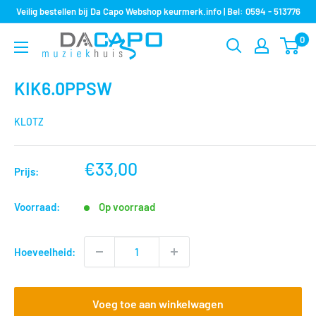
Sla
Veilig bestellen bij Da Capo Webshop keurmerk.info | Bel: 0594 - 513776
over
0
Muziekhuis
naar
Da
inhoud
Capo
KIK6.0PPSW
KLOTZ
nu
€33,00
Prijs:
voor
Voorraad:
Op voorraad
Hoeveelheid:
Voeg toe aan winkelwagen