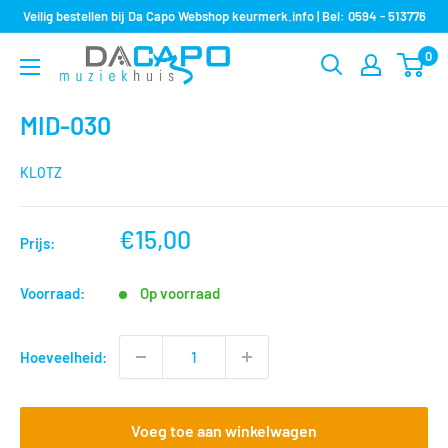
Sla
Veilig bestellen bij Da Capo Webshop keurmerk.info | Bel: 0594 - 513776
over
0
Muziekhuis
naar
Da
inhoud
Capo
MID-030
KLOTZ
nu
€15,00
Prijs:
voor
Voorraad:
Op voorraad
Hoeveelheid:
Voeg toe aan winkelwagen