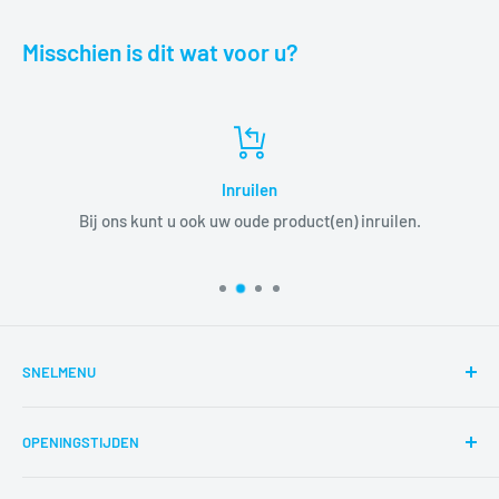
Misschien is dit wat voor u?
Inruilen
Bij ons kunt u ook uw oude product(en) inruilen.
SNELMENU
Zoeken
OPENINGSTIJDEN
Reparaties
Route
di,wo,do,vr,za 12:00-17:00