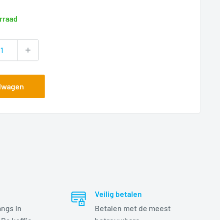
rraad
elwagen
Veilig betalen
angs in
Betalen met de meest