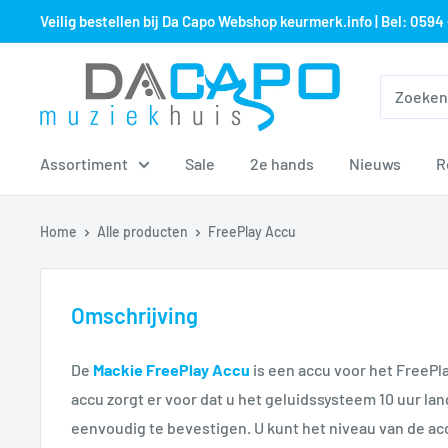
Sla
Veilig bestellen bij Da Capo Webshop keurmerk.info | Bel: 0594 
over
naar
Muziekhuis
inhoud
Da
Capo
Assortiment
Sale
2e hands
Nieuws
R
Home
Alle producten
FreePlay Accu
Omschrijving
De
Mackie FreePlay Accu
is een accu voor het FreePl
accu zorgt er voor dat u het geluidssysteem 10 uur lan
eenvoudig te bevestigen. U kunt het niveau van de a