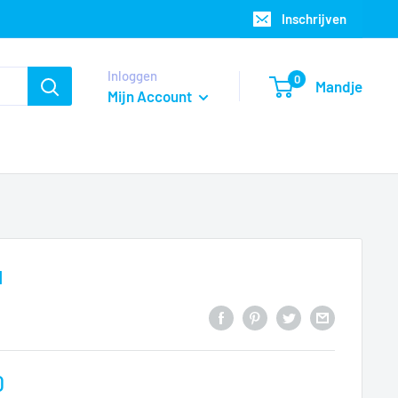
Inschrijven
Inloggen
0
Mandje
Mijn Account
u
0