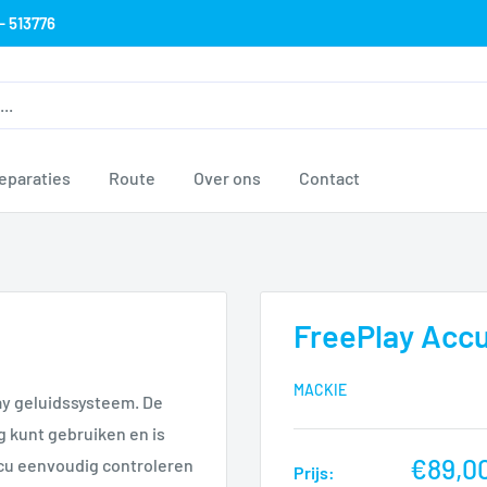
- 513776
eparaties
Route
Over ons
Contact
FreePlay Acc
MACKIE
ay geluidssysteem. De
g kunt gebruiken en is
nu
€89,0
ccu eenvoudig controleren
Prijs: