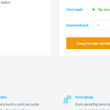
voor
 laden.
Voorraad:
Op voo
Hoeveelheid:
Voeg toe aan wink
uilen
Kom langs
 ons kunt u ook uw oude
Kom gezellig eens l