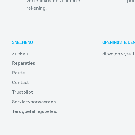
verzendkosten voor onze
pro
rekening.
SNELMENU
OPENINGSTIJDE
Zoeken
di,wo,do,vr,za 
Reparaties
Route
Contact
Trustpilot
Servicevoorwaarden
Terugbetalingsbeleid