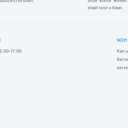
duct(en) inruilen.
onze "echte" winkel.
staat voor u klaar.
N
NEEM 
12:00-17:00
Kan u
Bel o
serv