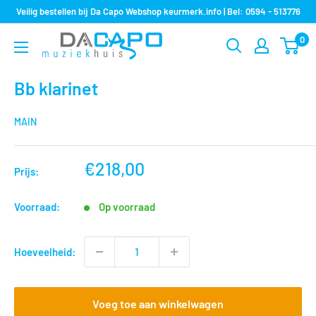
Sla
Veilig bestellen bij Da Capo Webshop keurmerk.info | Bel: 0594 - 513776
over
0
Muziekhuis
naar
Da
inhoud
Capo
Bb klarinet
MAIN
nu
€218,00
Prijs:
voor
Voorraad:
Op voorraad
Hoeveelheid:
Voeg toe aan winkelwagen