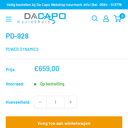
Sla
Veilig bestellen bij Da Capo Webshop keurmerk.info | Bel: 0594 - 513776
over
0
Muziekhuis
naar
Da
inhoud
Capo
PD-928
POWER DYNAMICS
nu
€659,00
Prijs:
voor
Voorraad:
Op bestelling
Hoeveelheid:
Voeg toe aan winkelwagen