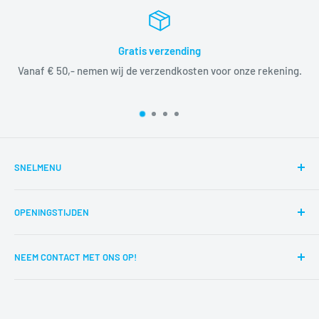
Gratis verzending
Vanaf € 50,- nemen wij de verzendkosten voor onze rekening.
SNELMENU
Zoeken
OPENINGSTIJDEN
Reparaties
Route
di,wo,do,vr,za 12:00-17:00
NEEM CONTACT MET ONS OP!
Contact
Trustpilot
Kan u iets niet vinden? Is er een probleem met uw
bestelling? Bel ons dan op 0594 - 51 37 76 of stuur een mail
Servicevoorwaarden