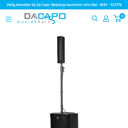
Sla
Veilig bestellen bij Da Capo Webshop keurmerk.info | Bel: 0594 - 513776
over
0
Muziekhuis
naar
Da
inhoud
Capo