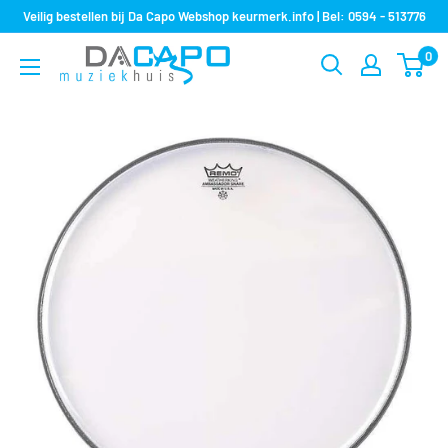
Sla
Veilig bestellen bij Da Capo Webshop keurmerk.info | Bel: 0594 - 513776
over
0
Muziekhuis
naar
Da
inhoud
Capo