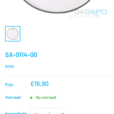
SA-0114-00
REMO
nu
€16,90
Prijs:
voor
Voorraad:
Op voorraad
Hoeveelheid: