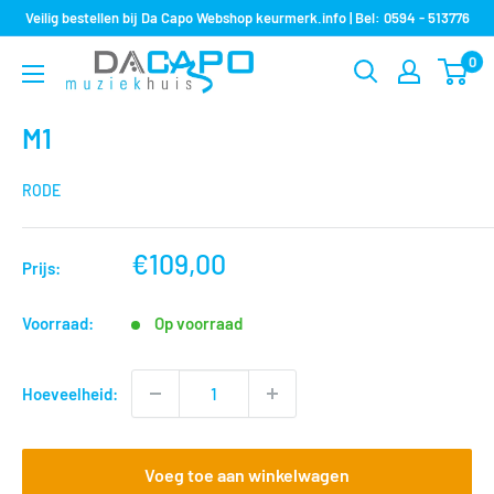
Sla
Veilig bestellen bij Da Capo Webshop keurmerk.info | Bel: 0594 - 513776
over
0
Muziekhuis
naar
Da
inhoud
Capo
M1
RODE
nu
€109,00
Prijs:
voor
Voorraad:
Op voorraad
Hoeveelheid:
Voeg toe aan winkelwagen