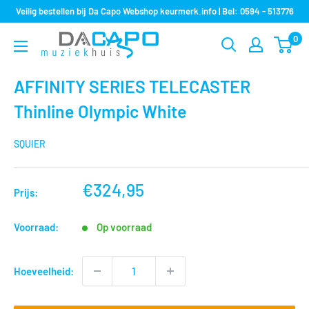
Sla
Veilig bestellen bij Da Capo Webshop keurmerk.info | Bel: 0594 - 513776
over
0
Muziekhuis
naar
Da
inhoud
Capo
AFFINITY SERIES TELECASTER
Thinline Olympic White
SQUIER
nu
€324,95
Prijs:
voor
Voorraad:
Op voorraad
Hoeveelheid: