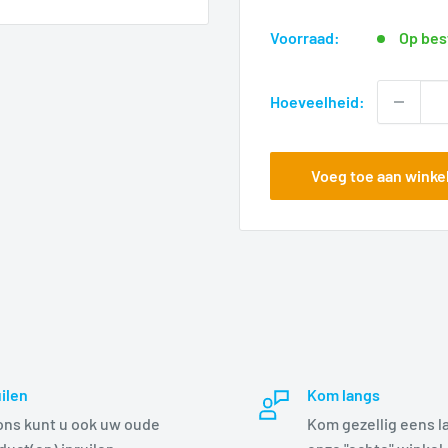
voor
Voorraad:
Op bes
Hoeveelheid:
Voeg toe aan wink
uilen
Kom langs
 ons kunt u ook uw oude
Kom gezellig eens l