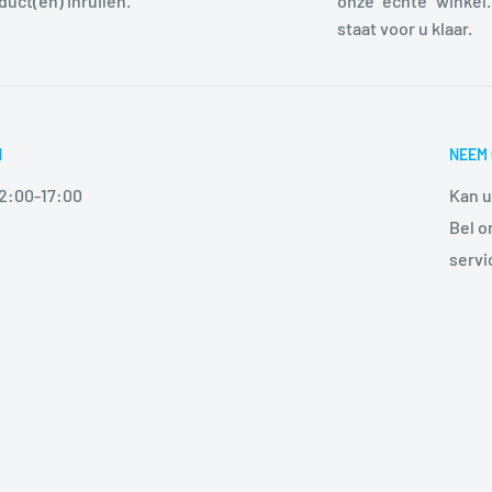
duct(en) inruilen.
onze "echte" winkel.
staat voor u klaar.
N
NEEM 
12:00-17:00
Kan u
Bel o
serv