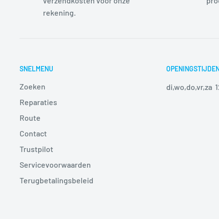
verzendkosten voor onze
pro
rekening.
SNELMENU
OPENINGSTIJDE
Zoeken
di,wo,do,vr,za 
Reparaties
Route
Contact
Trustpilot
Servicevoorwaarden
Terugbetalingsbeleid