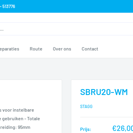
- 513776
eparaties
Route
Over ons
Contact
SBRU20-WM
STAGG
s voor instelbare
 gebruiken - Totale
nu
€26,0
preiding: 95mm
Prijs: