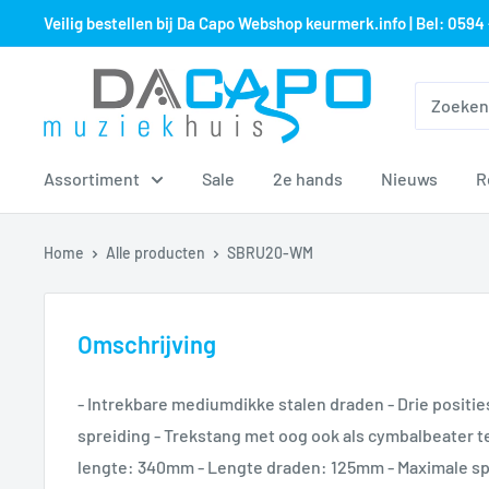
Sla
Veilig bestellen bij Da Capo Webshop keurmerk.info | Bel: 0594 
over
naar
Muziekhuis
inhoud
Da
Capo
Assortiment
Sale
2e hands
Nieuws
R
Home
Alle producten
SBRU20-WM
Omschrijving
- Intrekbare mediumdikke stalen draden - Drie positie
spreiding - Trekstang met oog ook als cymbalbeater te
lengte: 340mm - Lengte draden: 125mm - Maximale s