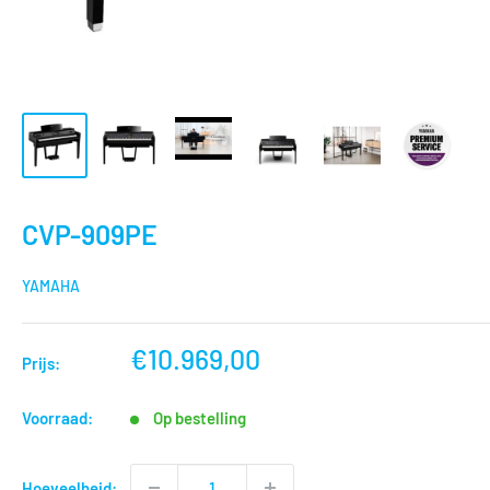
CVP-909PE
YAMAHA
nu
€10.969,00
Prijs:
voor
Voorraad:
Op bestelling
Hoeveelheid: