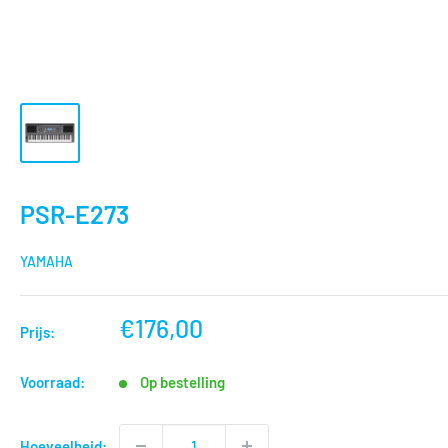
PSR-E273
YAMAHA
nu
€176,00
Prijs:
voor
Voorraad:
Op bestelling
Hoeveelheid: