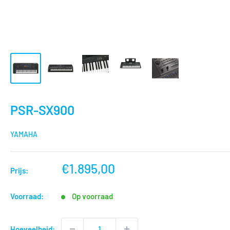
PSR-SX900
YAMAHA
nu
€1.895,00
Prijs:
voor
Voorraad:
Op voorraad
Hoeveelheid: