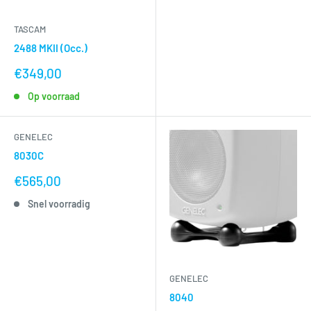
TASCAM
2488 MKII (Occ.)
nu
€349,00
voor
Op voorraad
GENELEC
8030C
nu
€565,00
voor
Snel voorradig
GENELEC
8040