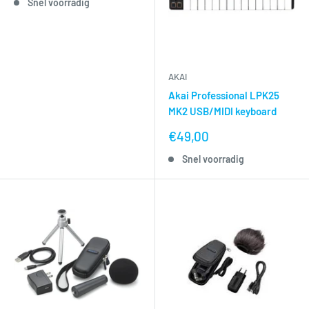
Snel voorradig
AKAI
Akai Professional LPK25
MK2 USB/MIDI keyboard
nu
€49,00
voor
Snel voorradig