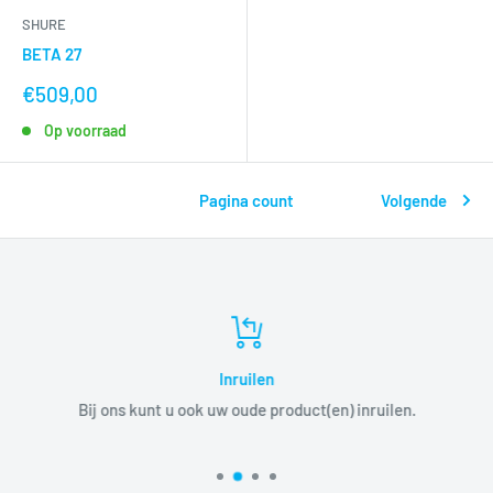
SHURE
BETA 27
nu
€509,00
voor
Op voorraad
Pagina count
Volgende
Inruilen
Bij ons kunt u ook uw oude product(en) inruilen.