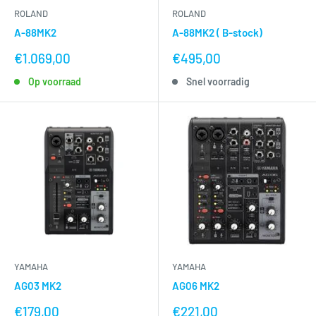
ROLAND
ROLAND
A-88MK2
A-88MK2 ( B-stock)
nu
nu
€1.069,00
€495,00
voor
voor
Op voorraad
Snel voorradig
YAMAHA
YAMAHA
AG03 MK2
AG06 MK2
nu
nu
€179,00
€221,00