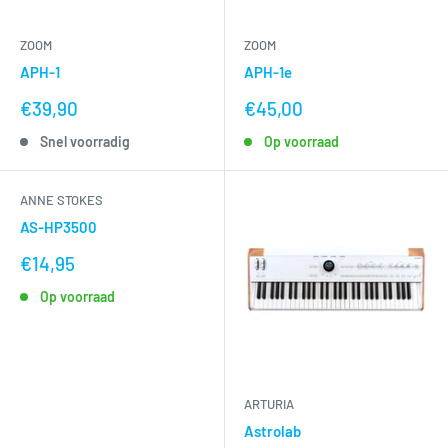
ZOOM
ZOOM
APH-1
APH-1e
nu
nu
€39,90
€45,00
voor
voor
Snel voorradig
Op voorraad
ANNE STOKES
AS-HP3500
nu
€14,95
voor
Op voorraad
ARTURIA
Astrolab