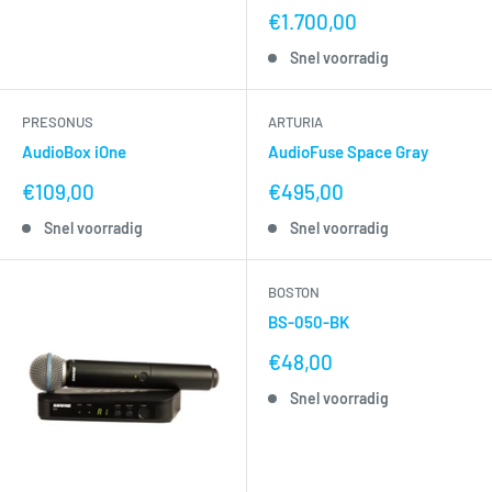
nu
€1.700,00
voor
Snel voorradig
PRESONUS
ARTURIA
AudioBox iOne
AudioFuse Space Gray
nu
nu
€109,00
€495,00
voor
voor
Snel voorradig
Snel voorradig
BOSTON
BS-050-BK
nu
€48,00
voor
Snel voorradig