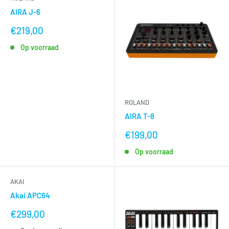
AIRA J-6
nu
€219,00
voor
Op voorraad
ROLAND
AIRA T-8
nu
€199,00
voor
Op voorraad
AKAI
Akai APC64
nu
€299,00
voor