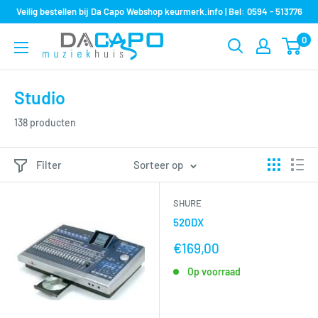
Sla
Veilig bestellen bij Da Capo Webshop keurmerk.info | Bel: 0594 - 513776
over
0
Muziekhuis
naar
Da
inhoud
Capo
Studio
138 producten
Filter
Sorteer op
SHURE
520DX
nu
€169,00
voor
Op voorraad