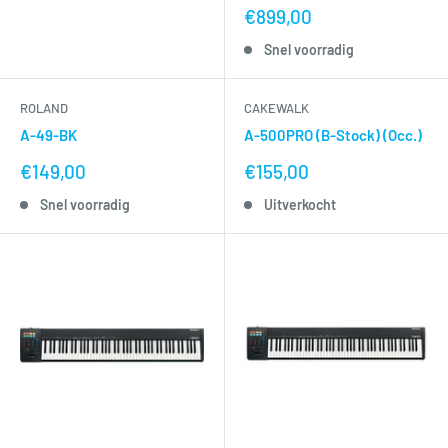
nu
€899,00
voor
Snel voorradig
ROLAND
CAKEWALK
A-49-BK
A-500PRO (B-Stock) (Occ.)
nu
nu
€149,00
€155,00
voor
voor
Snel voorradig
Uitverkocht