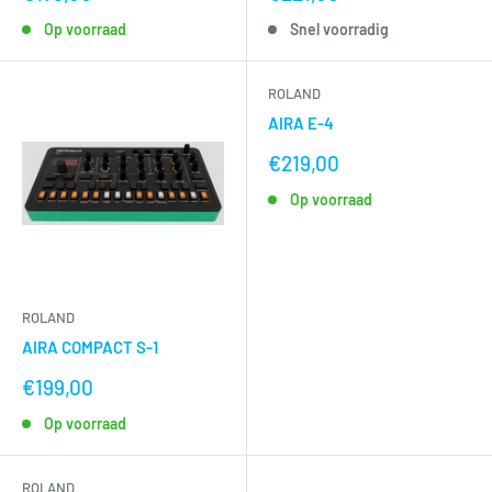
voor
voor
Op voorraad
Snel voorradig
ROLAND
AIRA E-4
nu
€219,00
voor
Op voorraad
ROLAND
AIRA COMPACT S-1
nu
€199,00
voor
Op voorraad
ROLAND