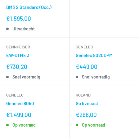
DM3 S Standard (Occ.)
nu
€1.595,00
voor
Uitverkocht
SENNHEISER
GENELEC
EW-D1 ME 3
Genelec 8020DPM
nu
nu
€730,20
€449,00
voor
voor
Snel voorradig
Snel voorradig
GENELEC
ROLAND
Genelec 8050
Go livecast
nu
nu
€1.499,00
€266,00
voor
voor
Op voorraad
Op voorraad