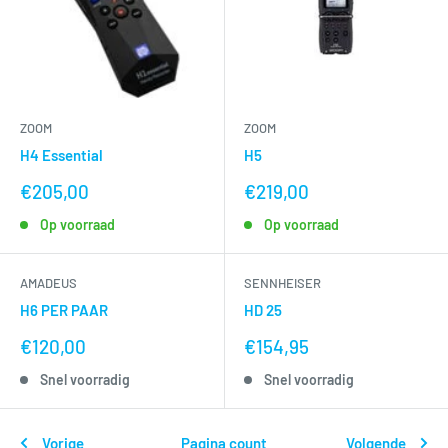
ZOOM
ZOOM
H4 Essential
H5
nu
nu
€205,00
€219,00
voor
voor
Op voorraad
Op voorraad
AMADEUS
SENNHEISER
H6 PER PAAR
HD 25
nu
nu
€120,00
€154,95
voor
voor
Snel voorradig
Snel voorradig
Vorige
Pagina count
Volgende