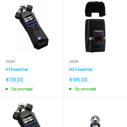
ZOOM
ZOOM
H1 Essential
H2 Essential
nu
nu
€119,00
€185,00
voor
voor
Op voorraad
Op voorraad