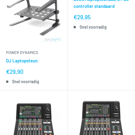
controller standaard
nu
€29,95
voor
Snel voorradig
POWER DYNAMICS
DJ Laptopsteun
nu
€29,90
voor
Snel voorradig