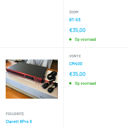
ZOOM
BT-03
nu
€35,00
voor
Op voorraad
VONYX
CM400
nu
€35,00
voor
Op voorraad
FOCUSRITE
Clarett 8Pre X