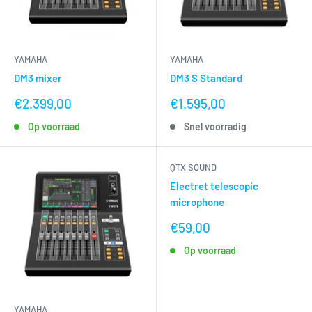
YAMAHA
YAMAHA
DM3 mixer
DM3 S Standard
nu
nu
€2.399,00
€1.595,00
voor
voor
Op voorraad
Snel voorradig
QTX SOUND
Electret telescopic
microphone
nu
€59,00
voor
Op voorraad
YAMAHA