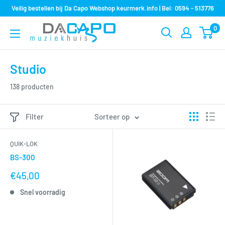
Sla
Veilig bestellen bij Da Capo Webshop keurmerk.info | Bel: 0594 - 513776
over
0
Muziekhuis
naar
Da
inhoud
Capo
Studio
138 producten
Filter
Sorteer op
QUIK-LOK
BS-300
nu
€45,00
voor
Snel voorradig