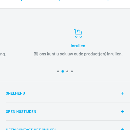
Inruilen
Bij ons kunt u ook uw oude product(en) inruilen.
SNELMENU
Zoeken
OPENINGSTIJDEN
Reparaties
Route
di,wo,do,vr,za 12:00-17:00
NEEM CONTACT MET ONS OP!