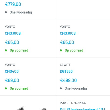
nu
€779,00
voor
Snel voorradig
VONYX
VONYX
CMS300B
CMS300S
nu
nu
€65,00
€65,00
voor
voor
Op voorraad
Op voorraad
VONYX
LEWITT
CMS400
DGT650
nu
nu
€69,00
€499,00
voor
voor
Op voorraad
Snel voorradig
POWER DYNAMICS
DJLS1 laptopstandaard / DJ