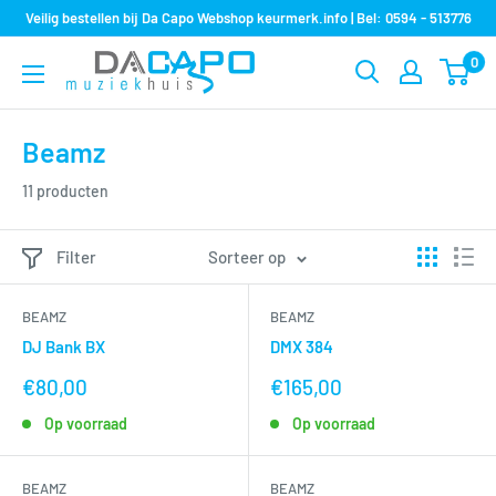
Sla
Veilig bestellen bij Da Capo Webshop keurmerk.info | Bel: 0594 - 513776
over
0
Muziekhuis
naar
Da
inhoud
Capo
Beamz
11 producten
Filter
Sorteer op
BEAMZ
BEAMZ
DJ Bank BX
DMX 384
nu
nu
€80,00
€165,00
voor
voor
Op voorraad
Op voorraad
BEAMZ
BEAMZ