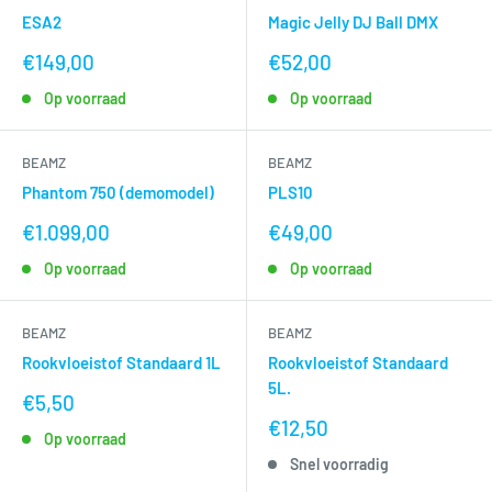
ESA2
Magic Jelly DJ Ball DMX
nu
nu
€149,00
€52,00
voor
voor
Op voorraad
Op voorraad
BEAMZ
BEAMZ
Phantom 750 (demomodel)
PLS10
nu
nu
€1.099,00
€49,00
voor
voor
Op voorraad
Op voorraad
BEAMZ
BEAMZ
Rookvloeistof Standaard 1L
Rookvloeistof Standaard
5L.
nu
€5,50
voor
nu
€12,50
Op voorraad
voor
Snel voorradig