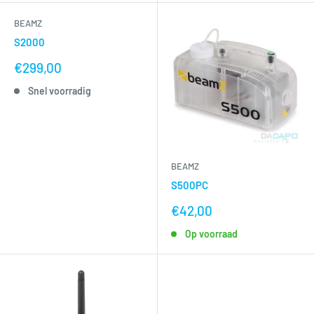
BEAMZ
S2000
nu
€299,00
voor
Snel voorradig
BEAMZ
S500PC
nu
€42,00
voor
Op voorraad