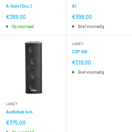
A-Solo (Occ.)
A1
nu
nu
€269,00
€399,00
voor
voor
Op voorraad
Snel voorradig
LANEY
CXP 108
nu
€219,00
voor
Snel voorradig
LANEY
Audiohub 4x4
nu
€375,00
voor