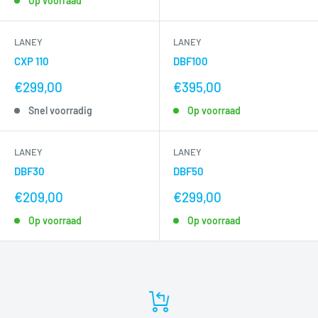
Op voorraad
LANEY
LANEY
CXP 110
DBF100
nu
nu
€299,00
€395,00
voor
voor
Snel voorradig
Op voorraad
LANEY
LANEY
DBF30
DBF50
nu
nu
€209,00
€299,00
voor
voor
Op voorraad
Op voorraad