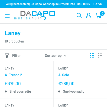
Sla
Veilig bestellen bij Da Capo Webshop keurmerk.info | Bel: 0594 - 513776
over
0
Muziekhuis
naar
Da
inhoud
Capo
Laney
10 producten
Filter
Sorteer op
LANEY
LANEY
A-Fresco 2
A-Solo
nu
nu
€379,00
€269,00
voor
voor
Snel voorradig
Snel voorradig
LANEY
LANEY